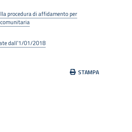
 della procedura di affidamento per
a comunitaria
iate dall'1/01/2018
Azioni
STAMPA
sul
documento